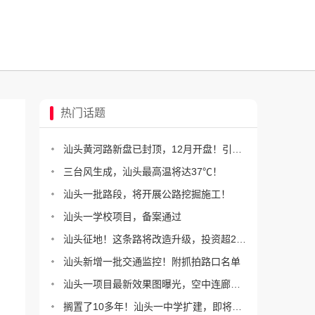
热门话题
汕头黄河路新盘已封顶，12月开盘！引进洲际假日酒店
三台风生成，汕头最高温将达37℃！
汕头一批路段，将开展公路挖掘施工！
汕头一学校项目，备案通过
汕头征地！这条路将改造升级，投资超2.5亿！
汕头新增一批交通监控！附抓拍路口名单
汕头一项目最新效果图曝光，空中连廊没了？
搁置了10多年！汕头一中学扩建，即将施工！