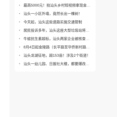
最高5000元！拍汕头乡村短视频拿现金大奖！
汕头一小区外墙，竟然长出一棵树！
今天起，汕头这些道路实施交通管制
居民投诉多年，汕头这座大型垃圾站将改造！
牛蛙抗生素超标，汕头两家企业被核查！情况通报
8月4日起金陵路（长平路至华侨新村路）实施半封闭临时交通管制
汕头龙湖征地，超153亩！涉及2个街道！
汕头一幼儿园、日报社大楼，都要爆改成酒店？