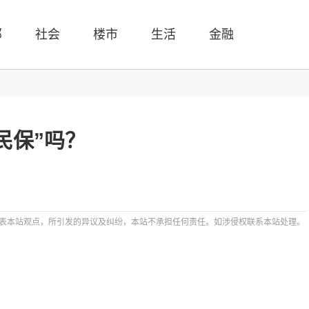
部
社会
楼市
生活
金融
民保”吗？
表本站观点，所引发的异议及纠纷，本站不承担任何责任。如涉侵权联系本站处理。